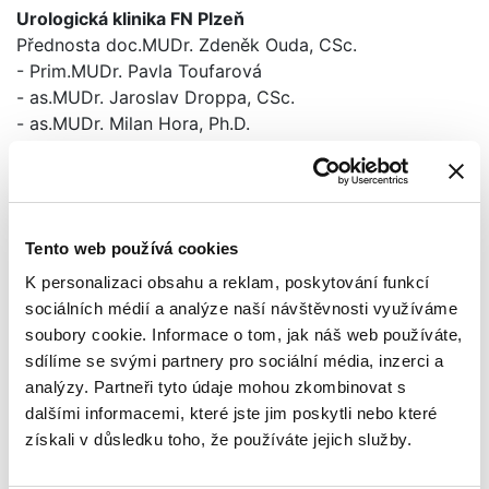
Urologická klinika FN Plzeň
Přednosta doc.MUDr. Zdeněk Ouda, CSc.
- Prim.MUDr. Pavla Toufarová
- as.MUDr. Jaroslav Droppa, CSc.
- as.MUDr. Milan Hora, Ph.D.
Radiodiagnostická klinika FN Plzeň
Přednosta doc.MUDr. Boris Kreuzberg, CSc.
- MUDr. Jan Kastner
Tento web používá cookies
Radiodiagnostické oddělení FN Plzeň
K personalizaci obsahu a reklam, poskytování funkcí
Přednosta prim.MUDr. Zdeněk Chudáček, Ph.D.
sociálních médií a analýze naší návštěvnosti využíváme
Onkologicko-radioterapeutické oddělení FN Plzeň
soubory cookie. Informace o tom, jak náš web používáte,
Přednosta prim.MUDr. Jindřich Fínek
sdílíme se svými partnery pro sociální média, inzerci a
analýzy. Partneři tyto údaje mohou zkombinovat s
dalšími informacemi, které jste jim poskytli nebo které
Program
získali v důsledku toho, že používáte jejich služby.