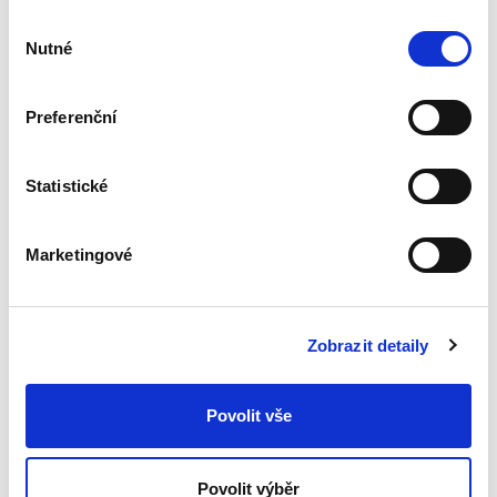
1.
Ouda: Úvod
09,30-09,35
Výběr
Nutné
souhlasu
2.
Michal, Hes: Heidelberská
09,35-10,00
klasifikace nádorů ledvin
Preferenční
3.
Hora, Chudáček, Kastner,
10,00-10,30
Droppa, Hes, Michal: Vzhled
Statistické
jednotlivých histologických
typů nádorů ledvin
makroskopický a
Marketingové
radiologický
4.
Hes, Michal: Staging a
10,30-10,50
Zobrazit detaily
grading renálních karcinomů
Přestávka
Povolit vše
10,50-11,20
5.
Boudová, Michal, Hes:
11,20-11,40
Povolit výběr