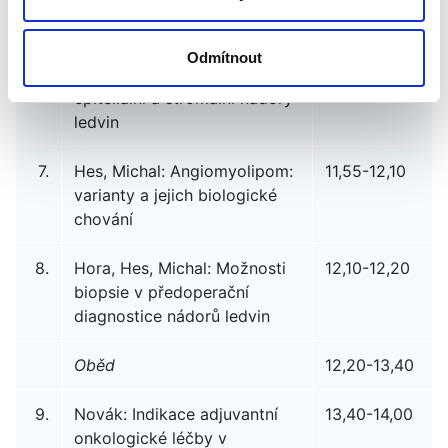
Mikrosatelitní analýza
renálních karcinomů
Odmítnout
6.
Michal, Hes: Smíšené
11,40-11,55
epiteliální a stromální nádory
ledvin
7.
Hes, Michal: Angiomyolipom:
11,55-12,10
varianty a jejich biologické
chování
8.
Hora, Hes, Michal: Možnosti
12,10-12,20
biopsie v předoperační
diagnostice nádorů ledvin
Oběd
12,20-13,40
9.
Novák: Indikace adjuvantní
13,40-14,00
onkologické léčby v