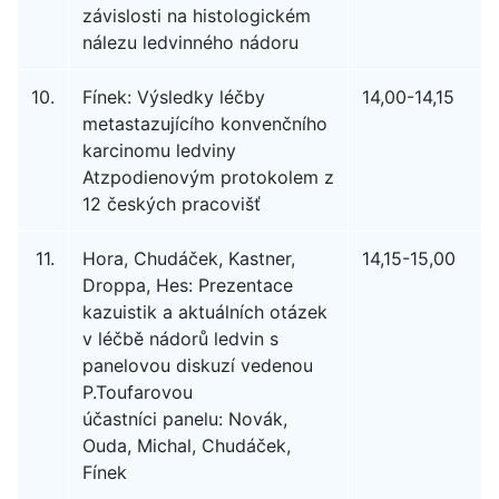
závislosti na histologickém
nálezu ledvinného nádoru
10.
Fínek: Výsledky léčby
14,00-14,15
metastazujícího konvenčního
karcinomu ledviny
Atzpodienovým protokolem z
12 českých pracovišť
11.
Hora, Chudáček, Kastner,
14,15-15,00
Droppa, Hes: Prezentace
kazuistik a aktuálních otázek
v léčbě nádorů ledvin s
panelovou diskuzí vedenou
P.Toufarovou
účastníci panelu: Novák,
Ouda, Michal, Chudáček,
Fínek