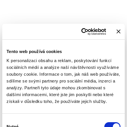
Basic information
Courses directors
Tento web používá cookies
Prof. Michal Michal, MD Bioptická laboratoř s.r.o.,
K personalizaci obsahu a reklam, poskytování funkcí
Plzeň, Czech Republic
sociálních médií a analýze naší návštěvnosti využíváme
soubory cookie. Informace o tom, jak náš web používáte,
Course description
sdílíme se svými partnery pro sociální média, inzerci a
analýzy. Partneři tyto údaje mohou zkombinovat s
We have the pleasure to announce courses at a
dalšími informacemi, které jste jim poskytli nebo které
multihead microscope given by Pilsen pathologists,
získali v důsledku toho, že používáte jejich služby.
which will take place at the Bioptical Laboratory in
Pilsen, the Czech Republic from the 25th of January to
the 28th of January 2007. The courses will be
Výběr
organized at multihead OLYMPUS microscope (please
Nutné