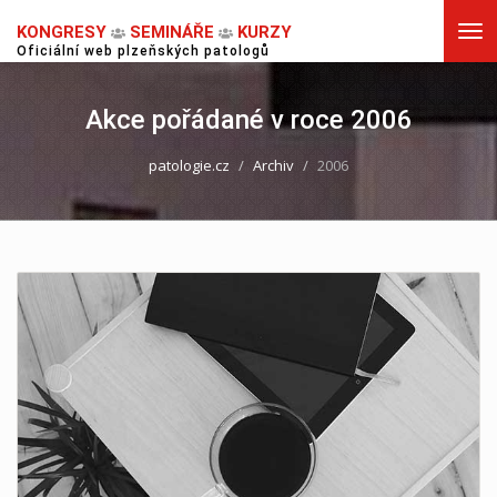
KONGRESY
SEMINÁŘE
KURZY
Tog
nav
Oficiální web plzeňských patologů
Akce pořádané v roce 2006
patologie.cz
Archiv
2006
WEB AKCE NENÍ K DISPOZICI