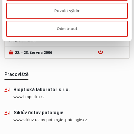
imitate tumours, and the tumours they imitate"
Povolit výběr
International meeting of the Association of Clinical Pathologists
PROGRAMME (PDF)
Odmítnout
Česko
Praha
22. - 23. června 2006
Pracoviště
Bioptická laboratoř s.r.o.
www.biopticka.cz
Šiklův ústav patologie
www.sikluv-ustav-patologie .patologie.cz