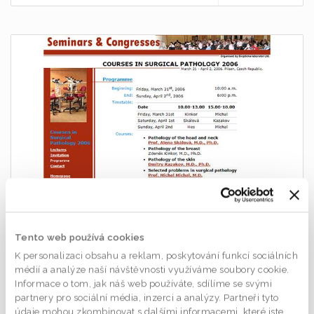
WEB AKCE
Tento web používá cookies
Minicourses Pilsen 2006
K personalizaci obsahu a reklam, poskytování funkcí sociálních
Courses in surgical pathology at multihead microscope 2006.
médií a analýze naší návštěvnosti využíváme soubory cookie.
Informace o tom, jak náš web používáte, sdílíme se svými
VÍCE INFORMACÍ
partnery pro sociální média, inzerci a analýzy. Partneři tyto
údaje mohou zkombinovat s dalšími informacemi, které jste