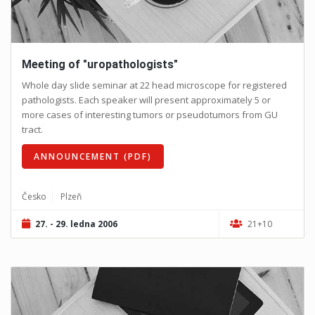
Meeting of "uropathologists"
Whole day slide seminar at 22 head microscope for registered
pathologists. Each speaker will present approximately 5 or
more cases of interesting tumors or pseudotumors from GU
tract.
ANNOUNCEMENT (PDF)
Česko
Plzeň
27. - 29. ledna 2006
21+10