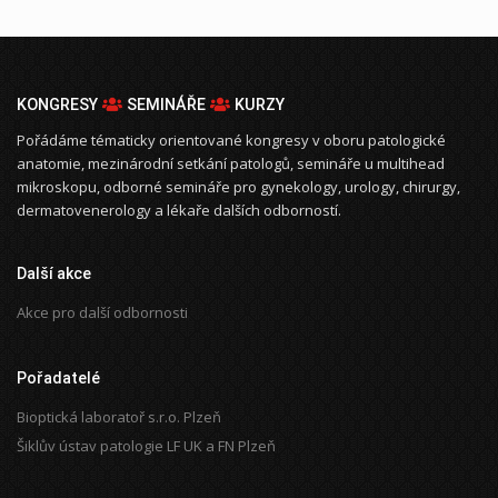
KONGRESY
SEMINÁŘE
KURZY
Pořádáme tématicky orientované kongresy v oboru patologické
anatomie, mezinárodní setkání patologů, semináře u multihead
mikroskopu, odborné semináře pro gynekology, urology, chirurgy,
dermatovenerology a lékaře dalších odborností.
Další akce
Akce pro další odbornosti
Pořadatelé
Bioptická laboratoř s.r.o. Plzeň
Šiklův ústav patologie LF UK a FN Plzeň